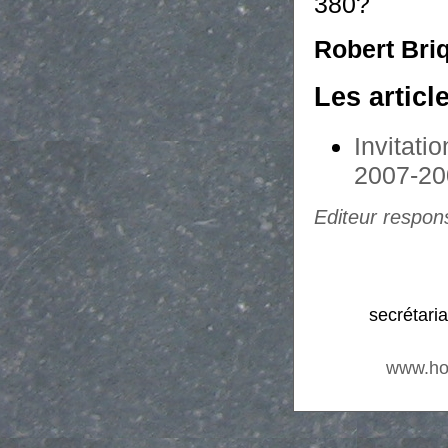
380?
Robert Briq
Les articl
Invitati
2007-20
Editeur respon
secrétari
www.ho