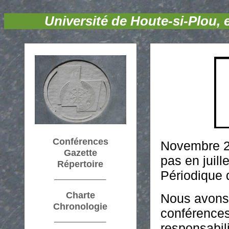
Université de Houte-si-Plou,
Conférences
Novembre 20
Gazette
pas en juille
Répertoire
Périodique 
Charte
Nous avons 
Chronologie
conférences
responsabili