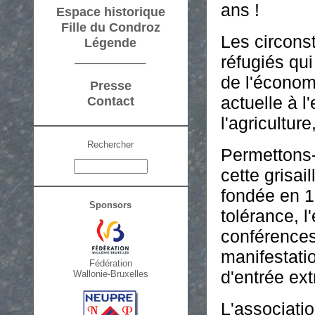
ans !
Espace historique
Fille du Condroz
Les circons
Légende
réfugiés qui
de l'économ
Presse
actuelle à l
Contact
l'agriculture
Rechercher
Permettons-
cette grisai
fondée en 1
Sponsors
tolérance, 
conférences
manifestatio
Fédération
d'entrée ex
Wallonie-Bruxelles
L'associatio