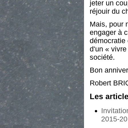
jeter un cou
réjouir du 
Mais, pour n
engager à c
démocratie 
d'un « vivr
société.
Bon anniver
Robert BR
Les articl
Invitati
2015-20